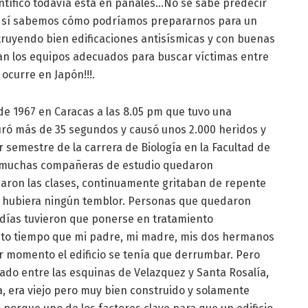
ntífico todavía está en pañales…No se sabe predecir
o sí sabemos cómo podríamos prepararnos para un
ruyendo bien edificaciones antisísmicas y con buenas
gan los equipos adecuados para buscar víctimas entre
ocurre en Japón!!!.
o de 1967 en Caracas a las 8.05 pm que tuvo una
uró más de 35 segundos y causó unos 2.000 heridos y
r semestre de la carrera de Biología en la Facultad de
e muchas compañeras de estudio quedaron
aron las clases, continuamente gritaban de repente
 hubiera ningún temblor. Personas que quedaron
días tuvieron que ponerse en tratamiento
anto tiempo que mi padre, mi madre, mis dos hermanos
 momento el edificio se tenía que derrumbar. Pero
ado entre las esquinas de Velazquez y Santa Rosalía,
a, era viejo pero muy bien construido y solamente