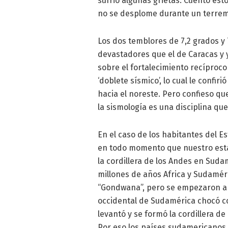
sufrió algunas grietas. Cuento est
no se desplome durante un terrem
Los dos temblores de 7,2 grados y
devastadores que el de Caracas y 
sobre el fortalecimiento recíproc
‘doblete sísmico’, lo cual le confi
hacia el noreste. Pero confieso q
la sismología es una disciplina qu
En el caso de los habitantes del E
en todo momento que nuestro esta
la cordillera de los Andes en Suda
millones de años Africa y Sudamé
“Gondwana”, pero se empezaron a s
occidental de Sudamérica chocó co
levantó y se formó la cordillera d
Por eso los países sudamericanos 