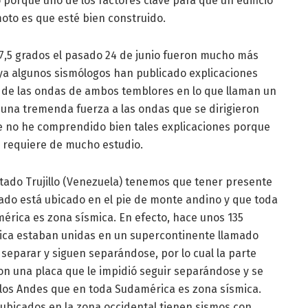
o porque uno de los factores clave para que un edificio
oto es que esté bien construido.
 7,5 grados el pasado 24 de junio fueron mucho más
ya algunos sismólogos han publicado explicaciones
o de las ondas de ambos temblores en lo que llaman un
rió una tremenda fuerza a las ondas que se dirigieron
ue no he comprendido bien tales explicaciones porque
e requiere de mucho estudio.
stado Trujillo (Venezuela) tenemos que tener presente
do está ubicado en el pie de monte andino y que toda
mérica es zona sísmica. En efecto, hace unos 135
rica estaban unidas en un supercontinente llamado
eparar y siguen separándose, por lo cual la parte
n una placa que le impidió seguir separándose y se
e los Andes que en toda Sudamérica es zona sísmica.
ubicados en la zona occidental tienen sismos con