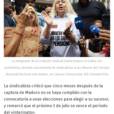
La integrante de la coalición sindical Estela Romero (c) habla con
periodistas, durante una protesta de sindicalistas a las afueras del Consejo
Nacional Electoral este martes, en Caracas (Venezuela). EFE/ Ronald Peña
La sindicalista criticó que cinco meses después de la
captura de Maduro no se haya cumplido con la
convocatoria a unas elecciones para elegir a su sucesor,
y remarcó que el próximo 3 de julio se vence el período
del «interinato».