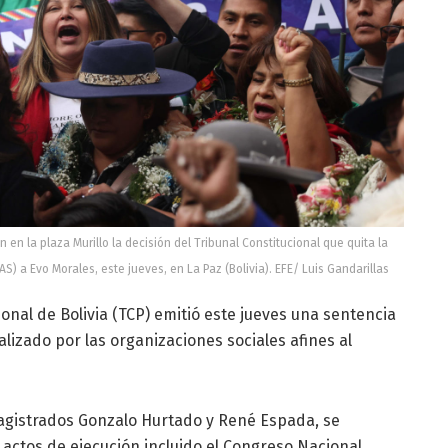
 en la plaza Murillo la decisión del Tribunal Constitucional que quita la
S) a Evo Morales, este jueves, en La Paz (Bolivia). EFE/ Luis Gandarillas
ional de Bolivia (TCP) emitió este jueves una sentencia
lizado por las organizaciones sociales afines al
magistrados Gonzalo Hurtado y René Espada, se
 actos de ejecución incluido el Congreso Nacional