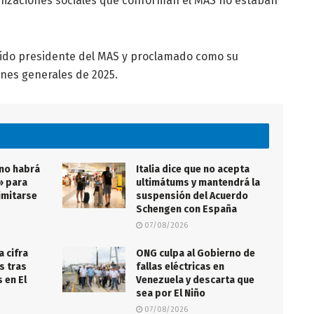
anizaciones sociales que conforman el MAS no estaban
gido presidente del MAS y proclamado como su
ones generales de 2025.
 no habrá
Italia dice que no acepta
» para
ultimátums y mantendrá la
imitarse
suspensión del Acuerdo
Schengen con España
07/08/2026
a cifra
ONG culpa al Gobierno de
s tras
fallas eléctricas en
 en El
Venezuela y descarta que
sea por El Niño
07/08/2026