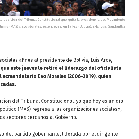
la decisión del Tribunal Constitucional que quita la presidencia del Movimiento
lismo (MAS) a Evo Morales, este jueves, en La Paz (Bolivia). EFE/ Luis Gandarillas
sociales afines al presidente de Bolivia, Luis Arce,
que este jueves le retiró el liderazgo del oficialista
l exmandatario Evo Morales (2006-2019), quien
écadas.
ución del Tribunal Constitucional, ya que hoy es un día
político (MAS) regresa a las organizaciones sociales»,
los sectores cercanos al Gobierno.
a del partido gobernante, liderada por el dirigente