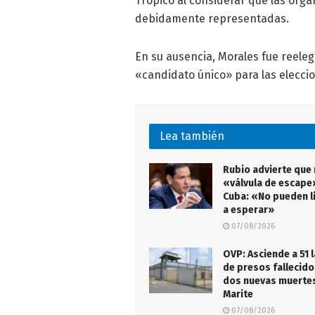
Trópico al considerar que las org
debidamente representadas.
En su ausencia, Morales fue reele
«candidato único» para las elecci
Lea también
Rubio advierte que
«válvula de escape
Cuba: «No pueden l
a esperar»
07/08/2026
OVP: Asciende a 51 l
de presos fallecido
dos nuevas muertes
Marite
07/08/2026