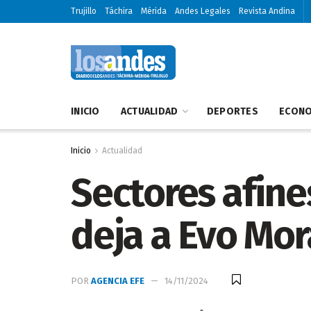
Trujillo
Táchira
Mérida
Andes Legales
Revista Andina
INICIO
ACTUALIDAD
DEPORTES
ECONO
Inicio
Actualidad
Sectores afines
deja a Evo Mor
POR
AGENCIA EFE
14/11/2024