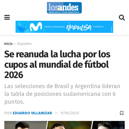
Inicio
Deportes
Se reanuda la lucha por los
cupos al mundial de fútbol
2026
Las selecciones de Brasil y Argentina lideran
la tabla de posiciones sudamericana con 6
puntos.
POR
EDUARDO VILLAMIZAR
11/10/2023