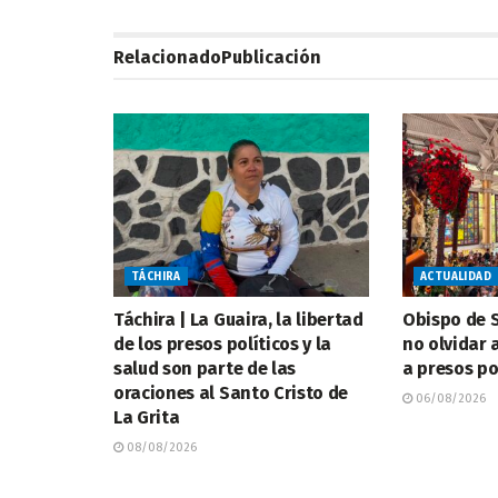
Relacionado
Publicación
TÁCHIRA
ACTUALIDAD
Táchira | La Guaira, la libertad
Obispo de S
de los presos políticos y la
no olvidar a
salud son parte de las
a presos po
oraciones al Santo Cristo de
06/08/2026
La Grita
08/08/2026