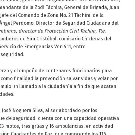
andante de la Zodi Táchira, General de Brigada, Juan
jefe del Comando de Zona No. 21 Táchira, de la
. Ángel Perdomo. Director de Seguridad Ciudadana del
mbrano, director de Protección Civil Táchira, Tte.
omberos de San Cristóbal, comisario Cárdenas del
 Servicio de Emergencias Ven 911, entre
 seguridad.
uerzo y el empeño de centenares funcionarios para
 como finalidad la prevención salvar vidas y velar por
rmulo un llamado a la ciudadanía a fin de que acaten
idades.
n José Noguera Silva, al ser abordado por los
egue de seguridad cuenta con una capacidad operativa
03 motos, tres grúas y 16 ambulancias, en actividad
sión Cuadrantes de Paz, que comprende los 116