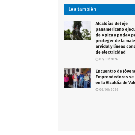
Lea también
Alcaldías del eje
panamericano ejecu
de «pica y poda» p
proteger de la male
arvidal y líneas co
de electricidad
07/08/2026
Encuentro de Jóven
Emprendedores se 
en la Alcaldía de Va
06/08/2026