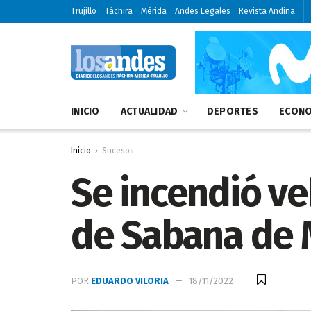
Trujillo
Táchira
Mérida
Andes Legales
Revista Andina
INICIO
ACTUALIDAD
DEPORTES
ECONO
Inicio
Sucesos
Se incendió ve
de Sabana de
POR
EDUARDO VILORIA
18/11/2022