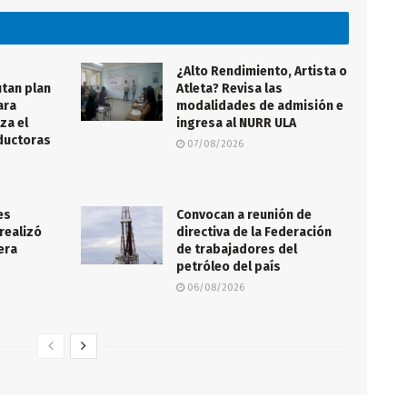
¿Alto Rendimiento, Artista o
tan plan
Atleta? Revisa las
ara
modalidades de admisión e
za el
ingresa al NURR ULA
nductoras
07/08/2026
es
Convocan a reunión de
realizó
directiva de la Federación
lera
de trabajadores del
petróleo del país
06/08/2026