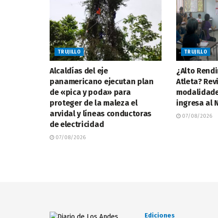
TRUJILLO
TRUJILLO
Alcaldías del eje
¿Alto Rendi
panamericano ejecutan plan
Atleta? Rev
de «pica y poda» para
modalidade
proteger de la maleza el
ingresa al
arvidal y líneas conductoras
07/08/2026
de electricidad
07/08/2026
Ediciones