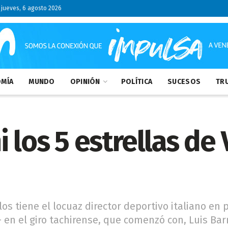
jueves, 6 agosto 2026
MÍA
MUNDO
OPINIÓN
POLÍTICA
SUCESOS
TRU
 los 5 estrellas de 
s tiene el locuaz director deportivo italiano en 
en el giro tachirense, que comenzó con, Luis Barro