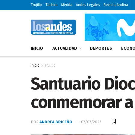
Trujillo
Táchira
Mérida
Andes Legales
Revista Andina
INICIO
ACTUALIDAD
DEPORTES
ECONO
Inicio
Trujillo
Santuario Dioc
conmemorar a
POR
ANDREA BRICEÑO
07/07/2026