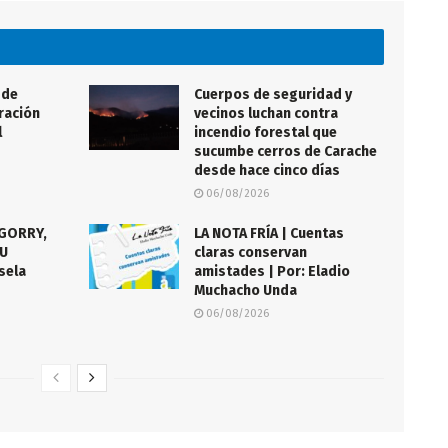
 de
Cuerpos de seguridad y
eración
vecinos luchan contra
l
incendio forestal que
sucumbe cerros de Carache
desde hace cinco días
06/08/2026
AGORRY,
LA NOTA FRÍA | Cuentas
SU
claras conservan
sela
amistades | Por: Eladio
Muchacho Unda
06/08/2026