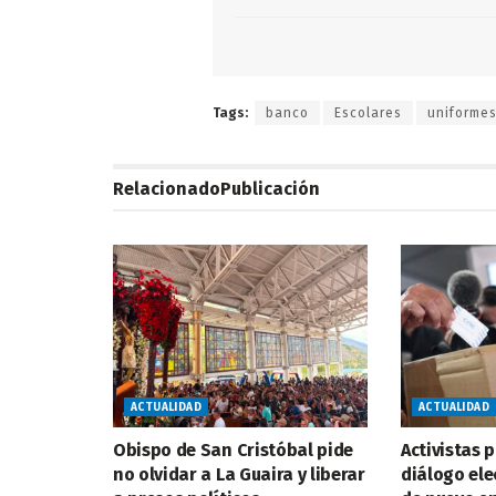
Tags:
banco
Escolares
uniforme
Relacionado
Publicación
ACTUALIDAD
ACTUALIDAD
Obispo de San Cristóbal pide
Activistas 
no olvidar a La Guaira y liberar
diálogo el