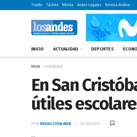
Trujillo
Táchira
Mérida
Andes Legales
Revista Andina
INICIO
ACTUALIDAD
DEPORTES
ECONO
Inicio
Actualidad
En San Cristób
útiles escolares
POR
REDACCIÓN WEB
15/09/2017