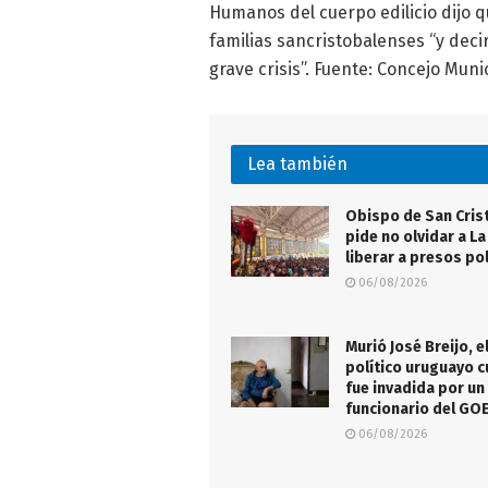
Humanos del cuerpo edilicio dijo q
familias sancristobalenses “y decir
grave crisis”. Fuente: Concejo Muni
Lea también
Obispo de San Cris
pide no olvidar a La
liberar a presos pol
06/08/2026
Murió José Breijo, e
político uruguayo c
fue invadida por un
funcionario del GO
06/08/2026