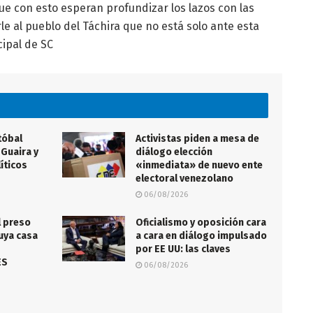
ue con esto esperan profundizar los lazos con las
le al pueblo del Táchira que no está solo ante esta
cipal de SC
tóbal
Activistas piden a mesa de
 Guaira y
diálogo elección
íticos
«inmediata» de nuevo ente
electoral venezolano
06/08/2026
l preso
Oficialismo y oposición cara
uya casa
a cara en diálogo impulsado
por EE UU: las claves
ES
06/08/2026