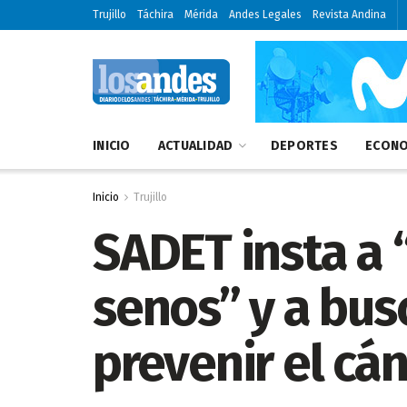
Trujillo
Táchira
Mérida
Andes Legales
Revista Andina
INICIO
ACTUALIDAD
DEPORTES
ECONO
Inicio
Trujillo
SADET insta a 
senos” y a bus
prevenir el c