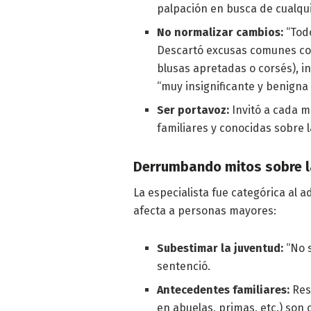
palpación en busca de cualqu
No normalizar cambios:
“Todo
Descartó excusas comunes com
blusas apretadas o corsés), 
“muy insignificante y benigna
Ser portavoz:
Invitó a cada m
familiares y conocidas sobre 
Derrumbando mitos sobre la
La especialista fue categórica al a
afecta a personas mayores:
Subestimar la juventud:
“No s
sentenció.
Antecedentes familiares:
Res
en abuelas, primas, etc.) son 