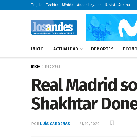
Trujillo
Táchira
Mérida
Andes Legales
Revista Andina
INICIO
ACTUALIDAD
DEPORTES
ECONO
Inicio
Deportes
Real Madrid s
Shakhtar Done
POR
LUÍS CARDENAS
21/10/2020