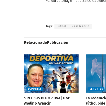
FC Barcelona, en el clásico español
Tags:
Fútbol
Real Madrid
Relacionado
Publicación
DEPORTES
DEPORTES
SINTESIS DEPORTIVA | Por:
La Federac
Avelino Avancin
Fútbol pide