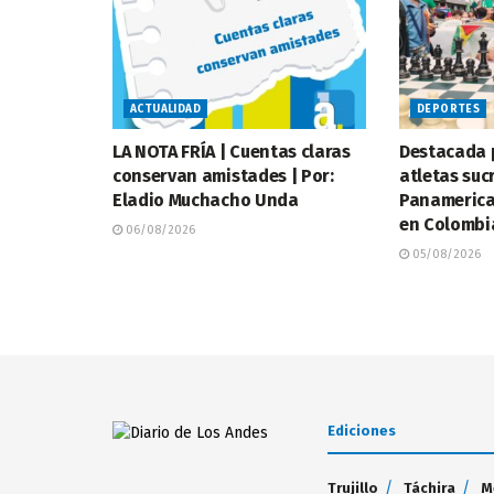
ACTUALIDAD
DEPORTES
LA NOTA FRÍA | Cuentas claras
Destacada 
conservan amistades | Por:
atletas suc
Eladio Muchacho Unda
Panamerica
en Colombi
06/08/2026
05/08/2026
Ediciones
Trujillo
Táchira
M