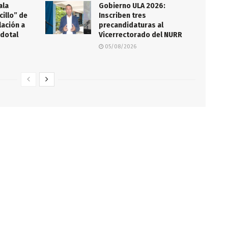
ala
Gobierno ULA 2026:
illo” de
Inscriben tres
lación a
precandidaturas al
rdotal
Vicerrectorado del NURR
05/08/2026