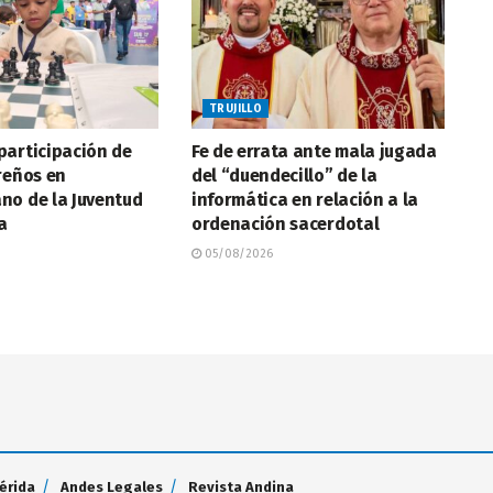
TRUJILLO
participación de
Fe de errata ante mala jugada
reños en
del “duendecillo” de la
no de la Juventud
informática en relación a la
a
ordenación sacerdotal
05/08/2026
érida
Andes Legales
Revista Andina