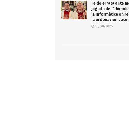
Fe de errata ante m
jugada del “duendec
la informática en re
la ordenación sace
05/08/2026