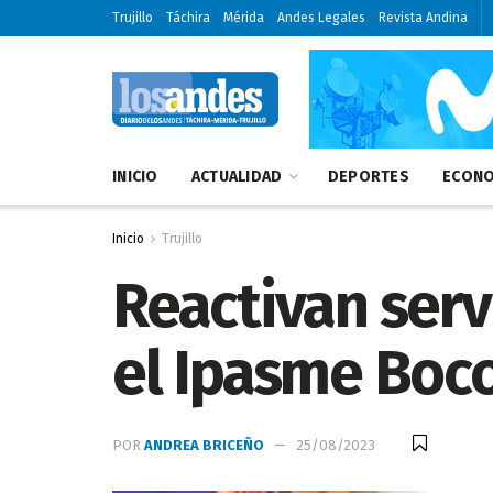
Trujillo
Táchira
Mérida
Andes Legales
Revista Andina
INICIO
ACTUALIDAD
DEPORTES
ECONO
Inicio
Trujillo
Reactivan serv
el Ipasme Boc
POR
ANDREA BRICEÑO
25/08/2023