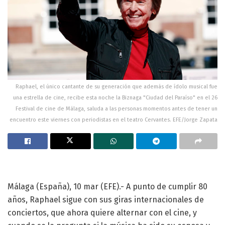
Raphael, el único cantante de su generación que además de ídolo musical fue
una estrella de cine, recibe esta noche la Biznaga "Ciudad del Paraíso" en el 26
Festival de cine de Málaga, saluda a las personas momentos antes de tener un
encuentro este viernes con periodistas en el teatro Cervantes. EFE/Jorge Zapata
Málaga (España), 10 mar (EFE).- A punto de cumplir 80
años, Raphael sigue con sus giras internacionales de
conciertos, que ahora quiere alternar con el cine, y