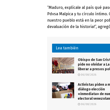
“Maduro, explícale al país qué pas
Pdvsa Malpica y tu círculo íntimo.
nuestro pueblo está en la peor pob
devaluación de la historia!”, agregó
Lea también
Obispo de San Cris
pide no olvidar a La
liberar a presos pol
06/08/2026
Activistas piden a 
diálogo elección
«inmediata» de nu
electoral venezola
06/08/2026