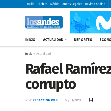
Trujillo
Táchira
Mérida
Andes Legales
Revista Andina
INICIO
ACTUALIDAD
DEPORTES
ECONO
Inicio
Actualidad
Rafael Ramírez
corrupto
POR
REDACCIÓN WEB
14/01/2019