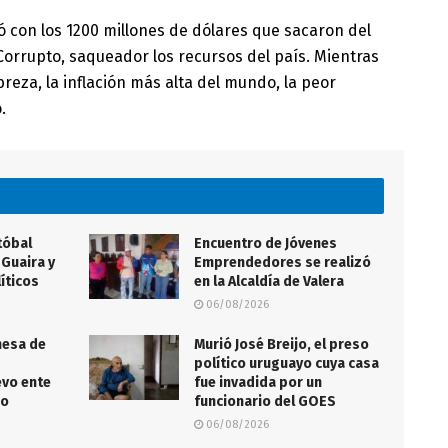
ó con los 1200 millones de dólares que sacaron del
 Corrupto, saqueador los recursos del país. Mientras
reza, la inflación más alta del mundo, la peor
.
tóbal
Encuentro de Jóvenes
 Guaira y
Emprendedores se realizó
íticos
en la Alcaldía de Valera
06/08/2026
mesa de
Murió José Breijo, el preso
político uruguayo cuya casa
evo ente
fue invadida por un
no
funcionario del GOES
06/08/2026