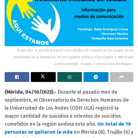
El suicidio se puede prevenir y los medios de comunicación juegan un rol
primordial en la formación de una opinión pública responsable e informada
correctamente. Imagen: cortesía Dalia Rodríguez.
(Mérida, 04/10/2023).-
Durante el pasado mes de
septiembre, el Observatorio de Derechos Humanos de
la Universidad de Los Andes (ODH-ULA) registró la
mayor cantidad de suicidios e intentos de suicidios
cometidos en la región andina este año.
Un total de 19
personas se quitaron la vida
en Mérida (8), Trujillo (6) y