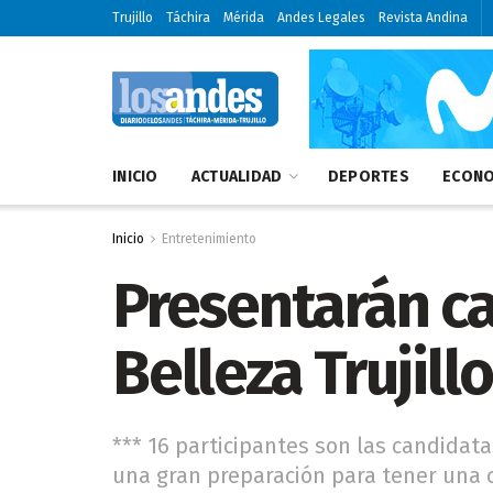
Trujillo
Táchira
Mérida
Andes Legales
Revista Andina
INICIO
ACTUALIDAD
DEPORTES
ECONO
Inicio
Entretenimiento
Presentarán c
Belleza Trujill
*** 16 participantes son las candidata
una gran preparación para tener una 