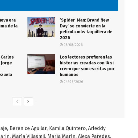
ueva era
‘Spider-Man: Brand New
ima de la
Day’ se convierte en la
película más taquillera de
2026
05/08/2026
 Carlos
Los lectores prefieren las
 Jorge
historias creadas con IA si
creen que son escritas por
ezuela
humanos
04/08/2026
aje, Berenice Aguilar, Kamila Quintero, Arleddy
arin, María Villasmil, María Marín, Alexa Paredes,