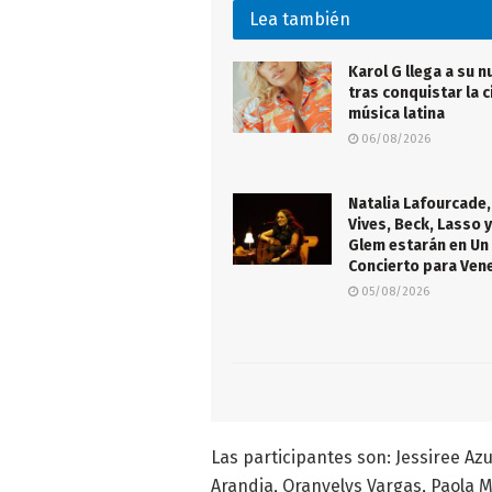
Lea también
Karol G llega a su n
tras conquistar la c
música latina
06/08/2026
Natalia Lafourcade,
Vives, Beck, Lasso y
Glem estarán en Un
Concierto para Ven
05/08/2026
Las participantes son: Jessiree Azu
Arandia, Oranyelys Vargas, Paola M