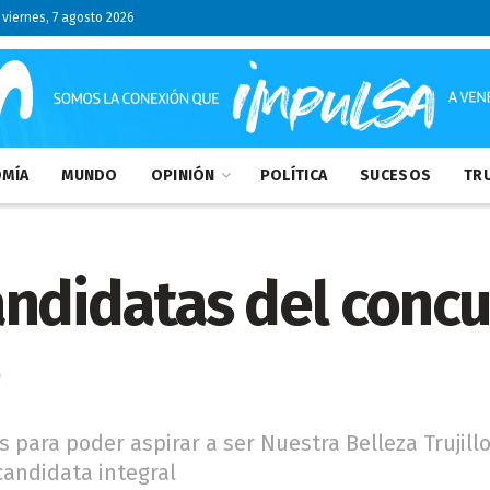
viernes, 7 agosto 2026
MÍA
MUNDO
OPINIÓN
POLÍTICA
SUCESOS
TRU
andidatas del concu
o
s para poder aspirar a ser Nuestra Belleza Trujill
candidata integral