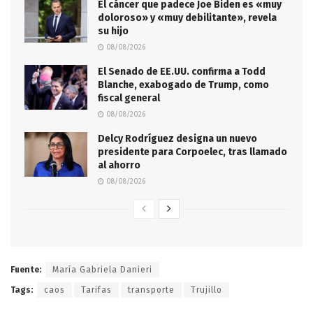
El cáncer que padece Joe Biden es «muy
doloroso» y «muy debilitante», revela
su hijo
08/08/2026
El Senado de EE.UU. confirma a Todd
Blanche, exabogado de Trump, como
fiscal general
08/08/2026
Delcy Rodríguez designa un nuevo
presidente para Corpoelec, tras llamado
al ahorro
08/08/2026
Fuente:
María Gabriela Danieri
Tags:
caos
Tarifas
transporte
Trujillo