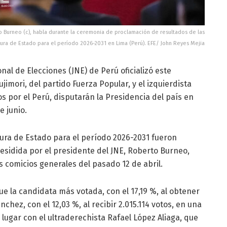
to Burneo (c), habla durante la ceremonia de proclamación de resultados de las
tura de Estado para el período 2026-2031 en Lima (Perú). EFE/ John Reyes Mejia
onal de Elecciones (JNE) de Perú oficializó este
imori, del partido Fuerza Popular, y el izquierdista
s por el Perú, disputarán la Presidencia del país en
e junio.
tura de Estado para el período 2026-2031 fueron
sidida por el presidente del JNE, Roberto Burneo,
os comicios generales del pasado 12 de abril.
ue la candidata más votada, con el 17,19 %, al obtener
chez, con el 12,03 %, al recibir 2.015.114 votos, en una
 lugar con el ultraderechista Rafael López Aliaga, que