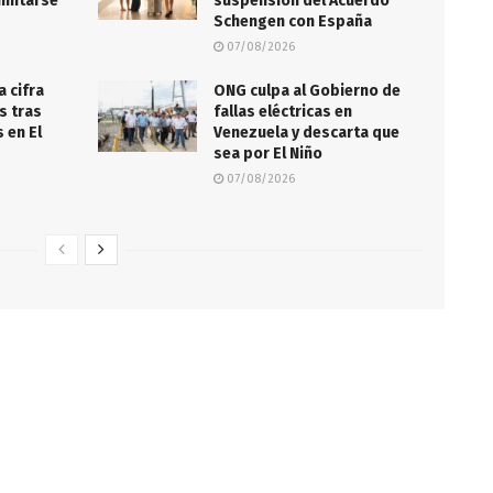
imitarse
suspensión del Acuerdo
Schengen con España
07/08/2026
a cifra
ONG culpa al Gobierno de
s tras
fallas eléctricas en
 en El
Venezuela y descarta que
sea por El Niño
07/08/2026