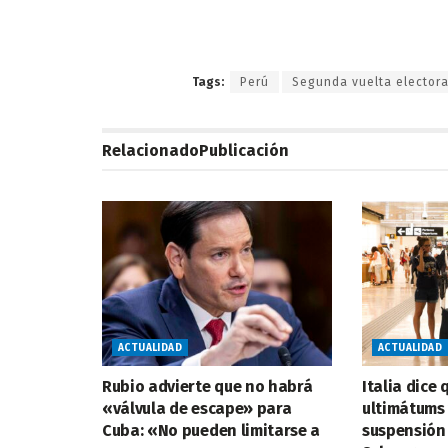
Tags:
Perú
Segunda vuelta electora
Relacionado
Publicación
ACTUALIDAD
ACTUALIDAD
Rubio advierte que no habrá
Italia dice
«válvula de escape» para
ultimátums
Cuba: «No pueden limitarse a
suspensión