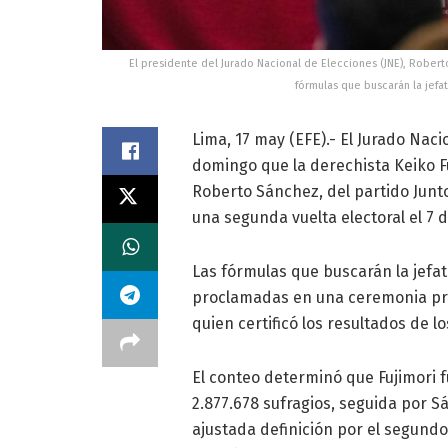
El presidente del Jurado Nacional de Elecciones (JNE), Rober
fórmulas que buscarán la jefa
Lima, 17 may (EFE).- El Jurado Naci
domingo que la derechista Keiko Fuj
Roberto Sánchez, del partido Junto
una segunda vuelta electoral el 7 d
Las fórmulas que buscarán la jefa
proclamadas en una ceremonia pre
quien certificó los resultados de l
El conteo determinó que Fujimori f
2.877.678 sufragios, seguida por Sán
ajustada definición por el segundo