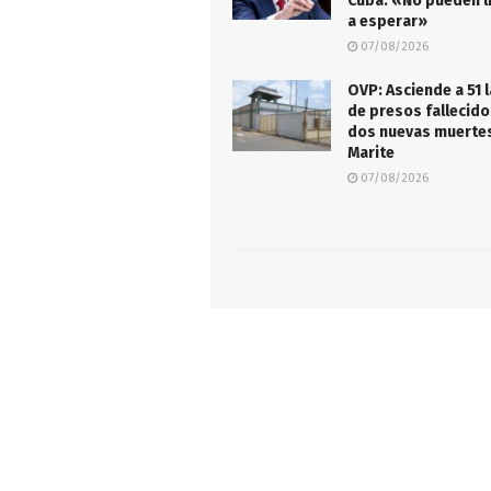
Cuba: «No pueden l
a esperar»
07/08/2026
OVP: Asciende a 51 l
de presos fallecido
dos nuevas muertes
Marite
07/08/2026