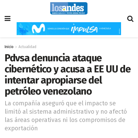
Inicio
Actualidad
Pdvsa denuncia ataque
cibernético y acusa a EE UU de
intentar apropiarse del
petróleo venezolano
La compañía aseguró que el impacto se
limitó al sistema administrativo y no afectó
las áreas operativas ni los compromisos de
exportación