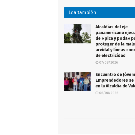
Lea también
Alcaldías del eje
panamericano ejecu
de «pica y poda» p
proteger de la male
arvidal y líneas co
de electricidad
07/08/2026
Encuentro de Jóven
Emprendedores se 
en la Alcaldía de Va
06/08/2026