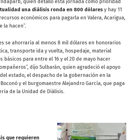
undaparb, quien detalló esta jornada como prioridad
ctualidad una diálisis ronda en 800 dólares
y hay 11
recursos económicos para pagarla en Valera, Acarigua,
 la hacen”.
es se ahorraría al menos 8 mil dólares en honorarios
ca, transporte ida y vuelta, hospedaje, material
os básicos para entre el 16 y el 20 de mayo hacer
compañeros”, dijo Sulbarán, quien agradeció el apoyo
 del estado, el despacho de la gobernación en la
io Boconó y el burgomaestre Alejandro García, que paga
ía de la Unidad de Diálisis.
sis que requieren