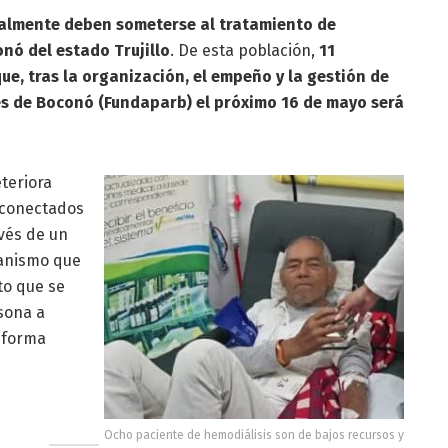
almente deben someterse al tratamiento de
nó del estado Trujillo
. De esta población,
11
que, tras la organización, el empeño y la gestión de
es de Boconó (Fundaparb) el próximo 16 de mayo será
eteriora
n conectados
avés de un
ganismo que
to que se
rsona a
 forma
Ocho paciente de hemodiálisis son de bajos recursos y