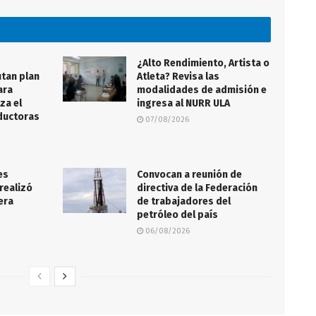
¿Alto Rendimiento, Artista o
tan plan
Atleta? Revisa las
ara
modalidades de admisión e
za el
ingresa al NURR ULA
nductoras
07/08/2026
es
Convocan a reunión de
realizó
directiva de la Federación
lera
de trabajadores del
petróleo del país
06/08/2026