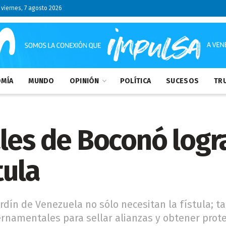
viernes, 7 agosto 2026
MÍA
MUNDO
OPINIÓN
POLÍTICA
SUCESOS
TRU
les de Boconó logr
tula
ardín de Venezuela no sólo necesitan la fístula; 
rnamentales para sellar alianzas y obtener prot