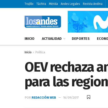
Trujillo
Táchira
Mérida
Andes Legales
Revista Andina
INICIO
ACTUALIDAD
DEPORTES
ECONO
Inicio
Política
OEV rechaza a
para las regio
POR
REDACCIÓN WEB
16/09/2017