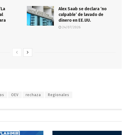
“La
Alex Saab se declara ‘no
al
culpable’ de lavado de
ara
dinero en EE.UU.
”
24/07/2026
os
OEV
rechaza
Regionales