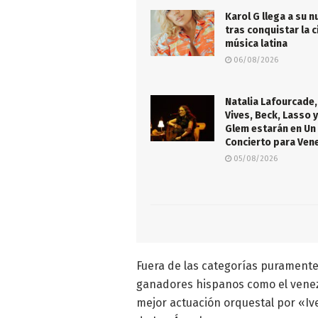
Karol G llega a su n
tras conquistar la c
música latina
06/08/2026
Natalia Lafourcade,
Vives, Beck, Lasso y
Glem estarán en Un
Concierto para Ven
05/08/2026
Fuera de las categorías puramente
ganadores hispanos como el venez
mejor actuación orquestal por «Iv