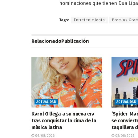
nominaciones que tienen Dua Lipa
Tags:
Entretenimiento
Premios Gra
Relacionado
Publicación
ACTUALIDAD
ACTUALIDAD
Karol G llega a su nueva era
‘Spider-Ma
tras conquistar la cima de la
se conviert
música latina
taquillera 
06/08/2026
05/08/2026