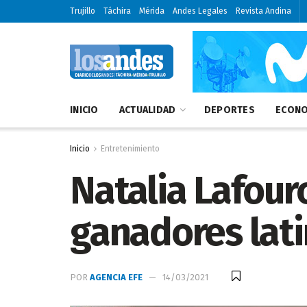
Trujillo
Táchira
Mérida
Andes Legales
Revista Andina
INICIO
ACTUALIDAD
DEPORTES
ECONO
Inicio
Entretenimiento
Natalia Lafourc
ganadores lat
POR
AGENCIA EFE
14/03/2021