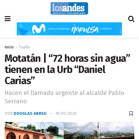
Inicio
Trujillo
Motatán | “72 horas sin agua”
tienen en la Urb “Daniel
Carias”
Hacen el llamado urgente al alcalde Pablo
Serrano
POR
DOUGLAS ABREU
19/05/2026