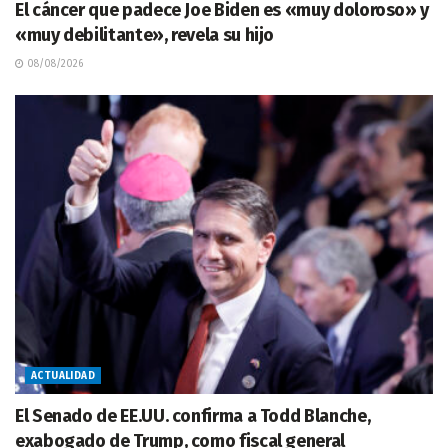
El cáncer que padece Joe Biden es «muy doloroso» y
«muy debilitante», revela su hijo
08/08/2026
ACTUALIDAD
El Senado de EE.UU. confirma a Todd Blanche,
exabogado de Trump, como fiscal general