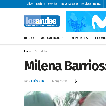
Trujillo
Táchira
Mérida
Andes Legales
Revista Andina
INICIO
ACTUALIDAD
DEPORTES
ECONO
Inicio
Actualidad
Milena Barrios:
POR
LUÍS HUZ
12/09/2021