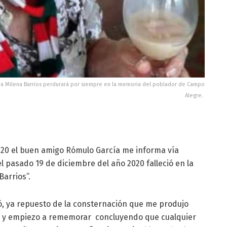
tra Milena Barrios perdurará por siempre en la memoria del poblador de Campo
Alegre.
020 el buen amigo Rómulo García me informa vía
el pasado 19 de diciembre del año 2020 falleció en la
arrios”.
ó, ya repuesto de la consternación que me produjo
o y empiezo a rememorar concluyendo que cualquier