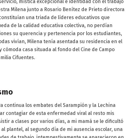
ervicio, mística excepcional e identidad con el trabajo
estra Milena junto a Rosario Benítez de Prieto directora
constituían una triada de líderes educativos que
da de la calidad educativa colectiva, no perdían
ones su querencia y pertenencia por los estudiantes,
odas vivían, Milena tenía asentada su residencia en el
 y cómoda casa situada al fondo del Cine de Campo
amilia Cifuentes.
ismo
a continua los embates del Sarampión y la Lechina
ar contagiar de esta enfermedad viral al resto mis
tir a clases por varios días, a mi mamá se le dificultó
 al plantel, al segundo día de mi ausencia escolar, una
ades de trabajo, intempestivamente se aparecieron en