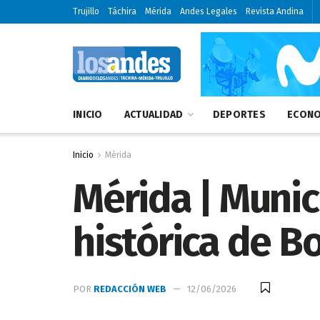
Trujillo
Táchira
Mérida
Andes Legales
Revista Andina
INICIO
ACTUALIDAD
DEPORTES
ECONO
Inicio
Mérida
Mérida | Munic
histórica de B
POR
REDACCIÓN WEB
12/06/2026