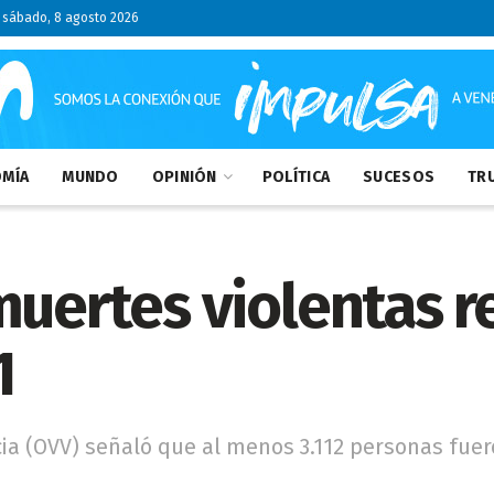
sábado, 8 agosto 2026
MÍA
MUNDO
OPINIÓN
POLÍTICA
SUCESOS
TRU
muertes violentas r
1
cia (OVV) señaló que al menos 3.112 personas fue