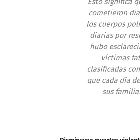
Esto significa 
cometieron dia
los cuerpos pol
diarias por res
hubo esclareci
víctimas fa
clasificadas co
que cada día d
sus familia
Disminuyen muertes violen