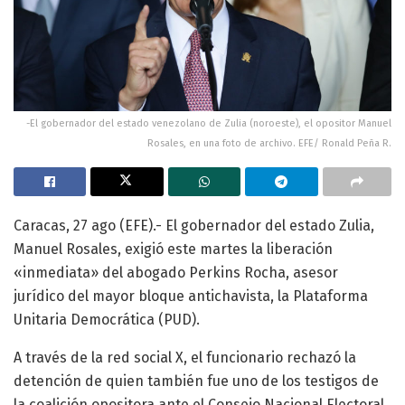
-El gobernador del estado venezolano de Zulia (noroeste), el opositor Manuel
Rosales, en una foto de archivo. EFE/ Ronald Peña R.
Caracas, 27 ago (EFE).- El gobernador del estado Zulia,
Manuel Rosales, exigió este martes la liberación
«inmediata» del abogado Perkins Rocha, asesor
jurídico del mayor bloque antichavista, la Plataforma
Unitaria Democrática (PUD).
A través de la red social X, el funcionario rechazó la
detención de quien también fue uno de los testigos de
la coalición opositora ante el Consejo Nacional Electoral