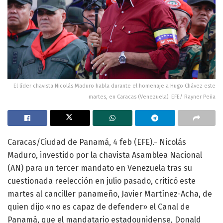
El líder chavista Nicolás Maduro habla durante el homenaje a Hugo Chávez este
martes, en Caracas (Venezuela). EFE/ Rayner Peña
Caracas/Ciudad de Panamá, 4 feb (EFE).- Nicolás
Maduro, investido por la chavista Asamblea Nacional
(AN) para un tercer mandato en Venezuela tras su
cuestionada reelección en julio pasado, criticó este
martes al canciller panameño, Javier Martínez-Acha, de
quien dijo «no es capaz de defender» el Canal de
Panamá, que el mandatario estadounidense, Donald