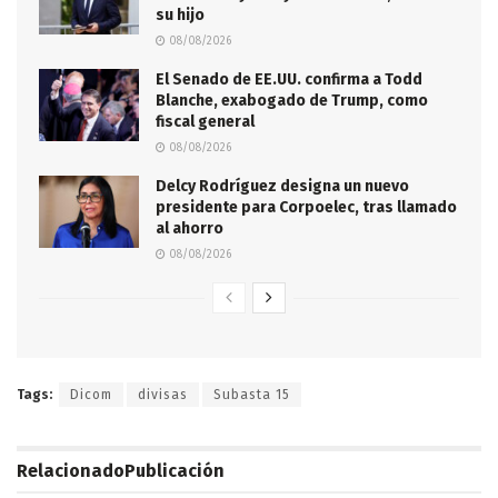
su hijo
08/08/2026
El Senado de EE.UU. confirma a Todd
Blanche, exabogado de Trump, como
fiscal general
08/08/2026
Delcy Rodríguez designa un nuevo
presidente para Corpoelec, tras llamado
al ahorro
08/08/2026
Tags:
Dicom
divisas
Subasta 15
Relacionado
Publicación