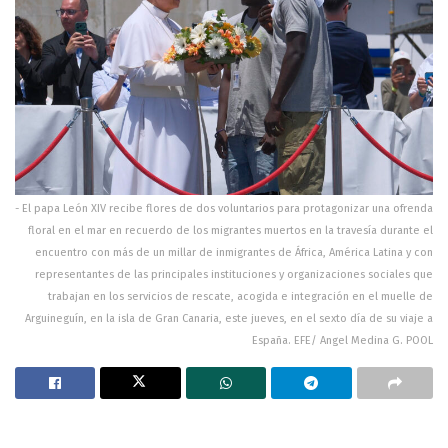
- El papa León XIV recibe flores de dos voluntarios para protagonizar una ofrenda
floral en el mar en recuerdo de los migrantes muertos en la travesía durante el
encuentro con más de un millar de inmigrantes de África, América Latina y con
representantes de las principales instituciones y organizaciones sociales que
trabajan en los servicios de rescate, acogida e integración en el muelle de
Arguineguín, en la isla de Gran Canaria, este jueves, en el sexto día de su viaje a
España. EFE/ Angel Medina G. POOL