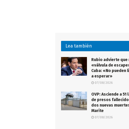
Lea también
Rubio advierte que
«válvula de escape
Cuba: «No pueden l
a esperar»
07/08/2026
OVP: Asciende a 51 l
de presos fallecido
dos nuevas muertes
Marite
07/08/2026