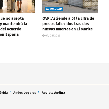
ACTUALIDAD
 que no acepta
OVP: Asciende a 51 la cifra de
 y mantendrá la
presos fallecidos tras dos
 del Acuerdo
nuevas muertes en El Marite
on España
07/08/2026
érida
Andes Legales
Revista Andina