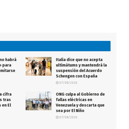
 no habrá
Italia dice que no acepta
» para
ultimátums y mantendrá la
imitarse
suspensión del Acuerdo
Schengen con España
07/08/2026
a cifra
ONG culpa al Gobierno de
s tras
fallas eléctricas en
 en El
Venezuela y descarta que
sea por El Niño
07/08/2026