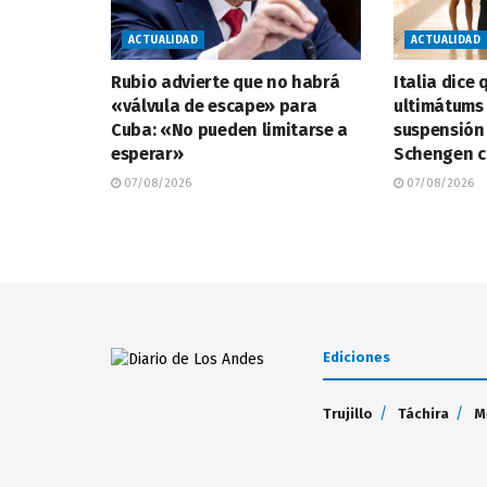
ACTUALIDAD
ACTUALIDAD
Rubio advierte que no habrá
Italia dice
«válvula de escape» para
ultimátums
Cuba: «No pueden limitarse a
suspensión
esperar»
Schengen c
07/08/2026
07/08/2026
Ediciones
Trujillo
Táchira
M