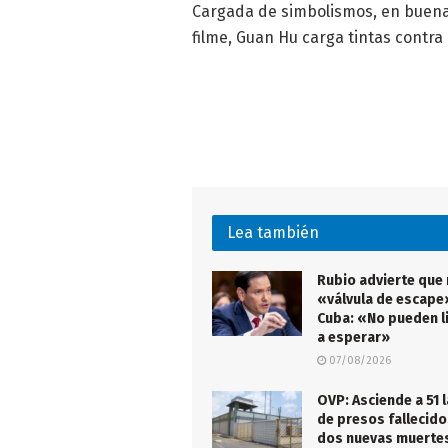
Cargada de simbolismos, en buena
filme, Guan Hu carga tintas contr
Lea también
Rubio advierte que
«válvula de escape
Cuba: «No pueden l
a esperar»
07/08/2026
OVP: Asciende a 51 l
de presos fallecido
dos nuevas muertes