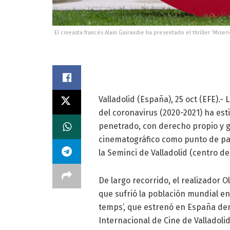
El cineasta francés Alain Guiraudie ha presentado el thriller 'Miser
Valladolid (España), 25 oct (EFE).
del coronavirus (2020-2021) ha est
penetrado, con derecho propio y g
cinematográfico como punto de par
la Seminci de Valladolid (centro d
De largo recorrido, el realizador O
que sufrió la población mundial en
temps’, que estrenó en España dent
Internacional de Cine de Valladolid