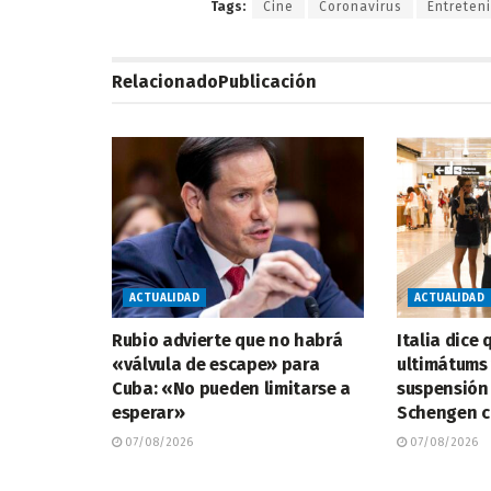
Tags:
Cine
Coronavirus
Entreten
Relacionado
Publicación
ACTUALIDAD
ACTUALIDAD
Rubio advierte que no habrá
Italia dice
«válvula de escape» para
ultimátums
Cuba: «No pueden limitarse a
suspensión
esperar»
Schengen c
07/08/2026
07/08/2026