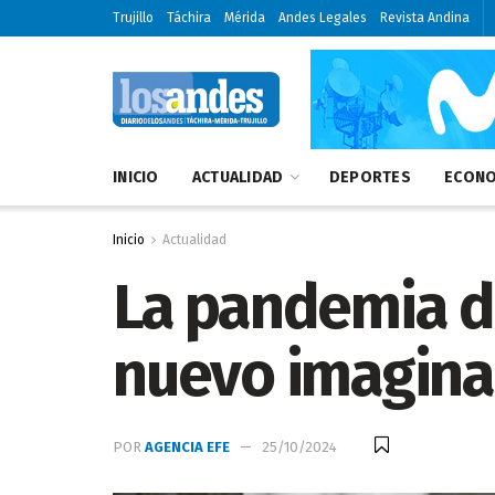
Trujillo
Táchira
Mérida
Andes Legales
Revista Andina
INICIO
ACTUALIDAD
DEPORTES
ECONO
Inicio
Actualidad
La pandemia de
nuevo imagina
POR
AGENCIA EFE
25/10/2024