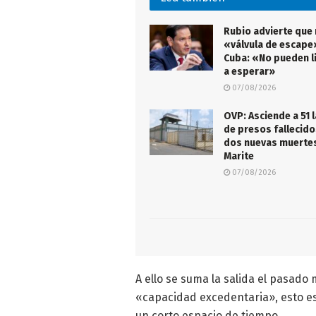
Rubio advierte que
«válvula de escape
Cuba: «No pueden l
a esperar»
07/08/2026
OVP: Asciende a 51 l
de presos fallecido
dos nuevas muertes
Marite
07/08/2026
A ello se suma la salida el pasad
«capacidad excedentaria», esto es
un corto espacio de tiempo.