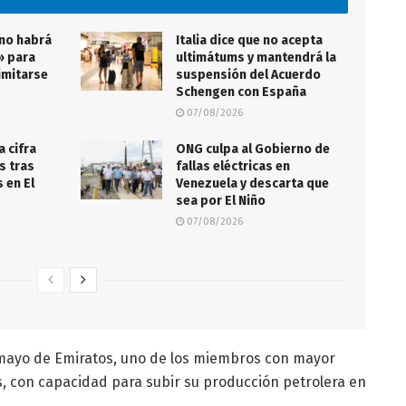
 no habrá
Italia dice que no acepta
» para
ultimátums y mantendrá la
imitarse
suspensión del Acuerdo
Schengen con España
07/08/2026
a cifra
ONG culpa al Gobierno de
s tras
fallas eléctricas en
 en El
Venezuela y descarta que
sea por El Niño
07/08/2026
o mayo de Emiratos, uno de los miembros con mayor
, con capacidad para subir su producción petrolera en