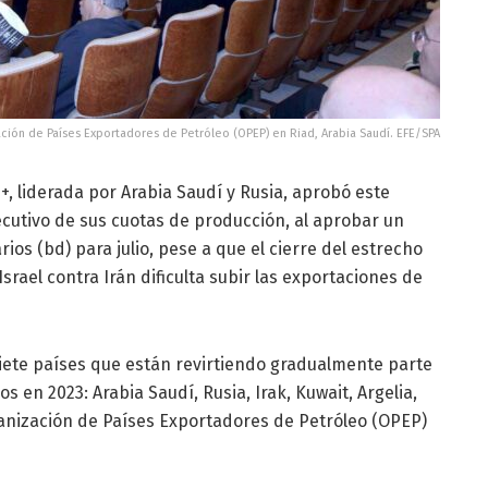
ión de Países Exportadores de Petróleo (OPEP) en Riad, Arabia Saudí. EFE/SPA
P+, liderada por Arabia Saudí y Rusia, aprobó este
utivo de sus cuotas de producción, al aprobar un
ios (bd) para julio, pese a que el cierre del estrecho
srael contra Irán dificulta subir las exportaciones de
siete países que están revirtiendo gradualmente parte
s en 2023: Arabia Saudí, Rusia, Irak, Kuwait, Argelia,
anización de Países Exportadores de Petróleo (OPEP)