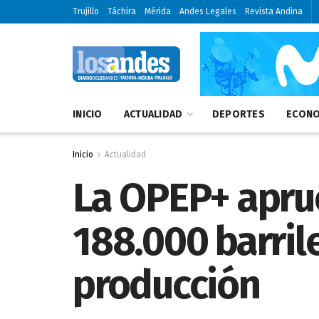
Trujillo
Táchira
Mérida
Andes Legales
Revista Andina
INICIO
ACTUALIDAD
DEPORTES
ECONO
Inicio
Actualidad
La OPEP+ apru
188.000 barril
producción