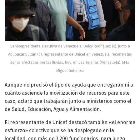
La vicepresidenta ejecutiva de Venezuela, Delcy Rodríguez (c), junto a
Abubacar Sultán (d), representante de Unicef en Venezuela, recorren las
zonas afectadas por las lluvias, hoy, en Las Tejerías (Venezuela). EFE/
Miguel Gutiérrez
Aunque no precisó el tipo de ayuda que entregarán ni a
cuánto asciende la movilización de recursos para este
caso, aclaró que trabajarán junto a ministerios como el
de Salud, Educación, Agua y Alimentación.
El representante de Unicef destacó también «el enorme
esfuerzo» colectivo que se ha desplegado en la
localidad, con más de 3.200 funcionarios, para luego