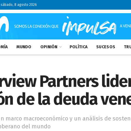
sábado, 8 agosto 2026
MÍA
MUNDO
OPINIÓN
POLÍTICA
SUCESOS
TRU
rview Partners lider
ón de la deuda ven
 un marco macroeconómico y un análisis de sosten
soberano del mundo