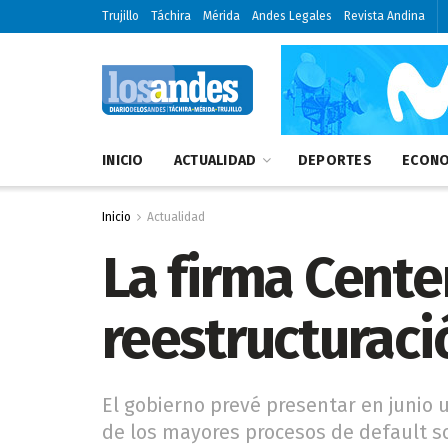
Trujillo
Táchira
Mérida
Andes Legales
Revista Andina
INICIO
ACTUALIDAD
DEPORTES
ECONO
Inicio
Actualidad
La firma Cente
reestructuraci
El gobierno prevé presentar en junio
de los mayores procesos de default 