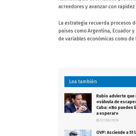
acreedores y avanzar con rapidez
La estrategia recuerda procesos d
países como Argentina, Ecuador y
de variables económicas como de la
Lea también
Rubio advierte que
«válvula de escape
Cuba: «No pueden l
a esperar»
07/08/2026
OVP: Asciende a 51 l