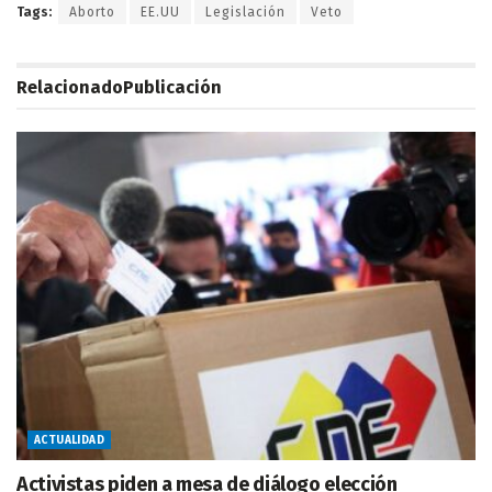
Tags:
Aborto
EE.UU
Legislación
Veto
Relacionado
Publicación
ACTUALIDAD
Activistas piden a mesa de diálogo elección