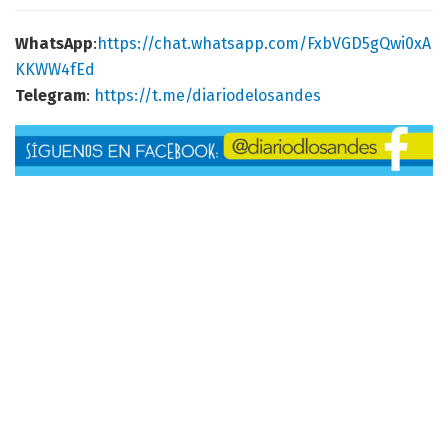
WhatsApp
:
https://chat.whatsapp.com/FxbVGD5gQwi0xA
KKWW4fEd
Telegram
:
https://t.me/diariodelosandes