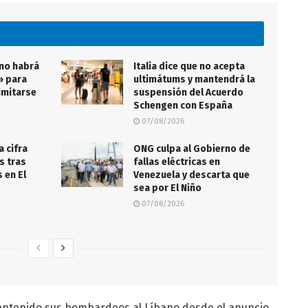
 no habrá
Italia dice que no acepta
» para
ultimátums y mantendrá la
imitarse
suspensión del Acuerdo
Schengen con España
07/08/2026
a cifra
ONG culpa al Gobierno de
s tras
fallas eléctricas en
 en El
Venezuela y descarta que
sea por El Niño
07/08/2026
antenido sus bombardeos al Líbano desde el anuncio