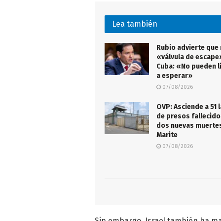
Lea también
Rubio advierte que
«válvula de escape
Cuba: «No pueden l
a esperar»
07/08/2026
OVP: Asciende a 51 l
de presos fallecido
dos nuevas muertes
Marite
07/08/2026
Sin embargo, Israel también ha m