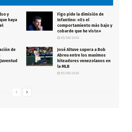
lso y
Figo pide la dimisión de
que haya
Infantino: «Es el
el
comportamiento más bajo y
cobarde que he visto»
05/08/2026
ación de
José Altuve supera a Bob
n
Abreu entre los maximos
 Juventud
hiteadores venezolanos en
la MLB
05/08/2026