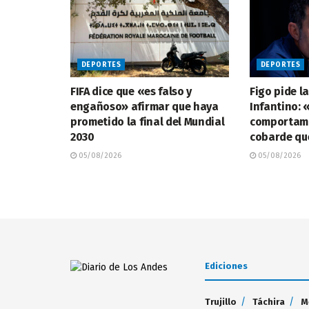
DEPORTES
DEPORTES
FIFA dice que «es falso y
Figo pide l
engañoso» afirmar que haya
Infantino: «
prometido la final del Mundial
comportami
2030
cobarde qu
05/08/2026
05/08/2026
Ediciones
Trujillo
Táchira
M