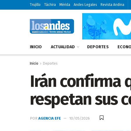
Trujillo
Táchira
Mérida
Andes Legales
Revista Andina
INICIO
ACTUALIDAD
DEPORTES
ECONO
Inicio
Deportes
Irán confirma q
respetan sus 
POR
AGENCIA EFE
10/05/2026