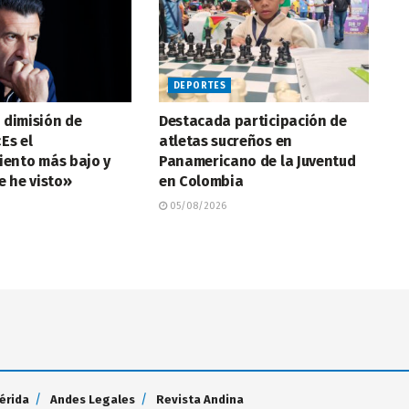
DEPORTES
a dimisión de
Destacada participación de
Es el
atletas sucreños en
ento más bajo y
Panamericano de la Juventud
e he visto»
en Colombia
05/08/2026
érida
Andes Legales
Revista Andina