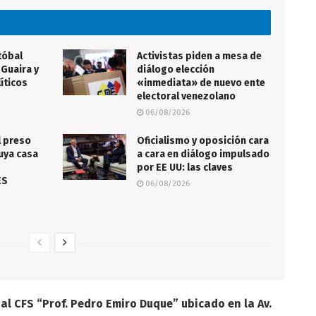
tóbal
Activistas piden a mesa de
 Guaira y
diálogo elección
íticos
«inmediata» de nuevo ente
electoral venezolano
06/08/2026
l preso
Oficialismo y oposición cara
uya casa
a cara en diálogo impulsado
por EE UU: las claves
ES
06/08/2026
al CFS “Prof. Pedro Emiro Duque” ubicado en la Av.