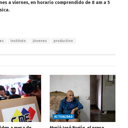
unes a viernes, en horario comprendido de 8 am a 5
sica.
ces
instituto
Jóvenes
productivo
ACTUALIDAD
piden a mesa de
Murió José Breijo, el preso