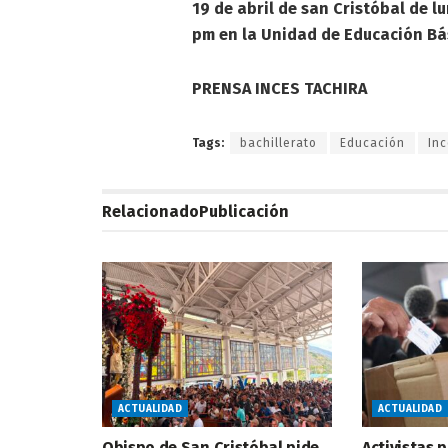
19 de abril de san Cristóbal de l
pm en la Unidad de Educación Bá
PRENSA INCES TACHIRA
Tags:
bachillerato
Educación
In
Relacionado
Publicación
ACTUALIDAD
ACTUALIDAD
Obispo de San Cristóbal pide
Activistas 