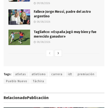
09/08/2026
Fallece Jorge Messi, padre del astro
argentino
08/08/2026
Tagliafico: «España jugó muy bien y fue
merecido ganador»
08/08/2026
Tags:
atletas
atletismo
carrera
idt
premiación
Pueblo Nuevo
Táchira
Relacionado
Publicación