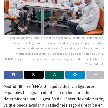
Un equipo de investigadores españoles ha logrado identificar un biomarcador
determinante para la gestión del cáncer de endometrio, ya que puede ayudar a
predecir el riesgo de recaída en su forma más común. En la imagen, los
investigadores del Centro de Investigación Biomédica en Red de Cáncer
(CIBERONC) que han participado en el estudio. Imagen cedida por el Instituto de
Salud Carlos III.
Madrid, 18 mar (EFE).- Un equipo de investigadores
españoles ha logrado identificar un biomarcador
determinante para la gestión del cáncer de endometrio,
ya que puede ayudar a predecir el riesgo de recaída en