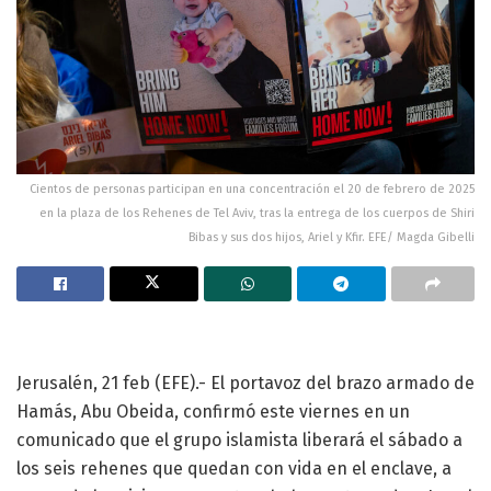
Cientos de personas participan en una concentración el 20 de febrero de 2025
en la plaza de los Rehenes de Tel Aviv, tras la entrega de los cuerpos de Shiri
Bibas y sus dos hijos, Ariel y Kfir. EFE/ Magda Gibelli
Jerusalén, 21 feb (EFE).- El portavoz del brazo armado de
Hamás, Abu Obeida, confirmó este viernes en un
comunicado que el grupo islamista liberará el sábado a
los seis rehenes que quedan con vida en el enclave, a