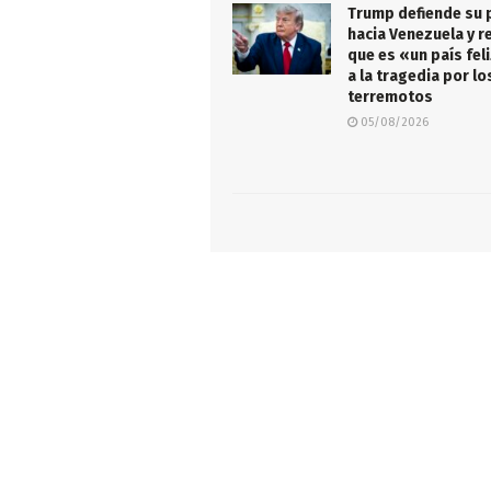
Trump defiende su p
hacia Venezuela y r
que es «un país fel
a la tragedia por lo
terremotos
05/08/2026