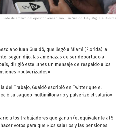
Foto de archivo del opositor venezolano Juan Guaidó. EFE/ Miguel Gutiérrez
nezolano Juan Guaidó, que llegó a Miami (Florida) la
e, según dijo, las amenazas de ser deportado a
aís, dirigió este lunes un mensaje de respaldo a los
ensiones «pulverizados»
a del Trabajo, Guaidó escribió en Twitter que el
ió su saqueo multimillonario y pulverizó el salario»
ario a los trabajadores que ganan (el equivalente a) 5
hacer votos para que «los salarios y las pensiones