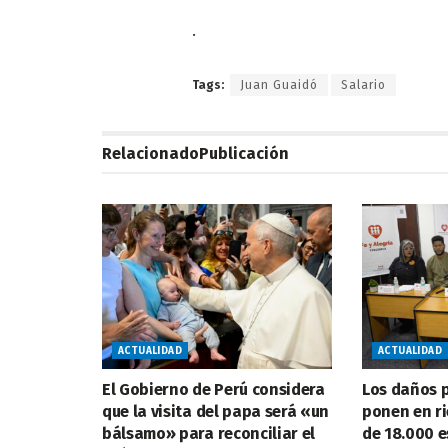
.
Tags:
Juan Guaidó
Salario
Relacionado
Publicación
ACTUALIDAD
ACTUALIDAD
El Gobierno de Perú considera
Los daños p
que la visita del papa será «un
ponen en ri
bálsamo» para reconciliar el
de 18.000 e