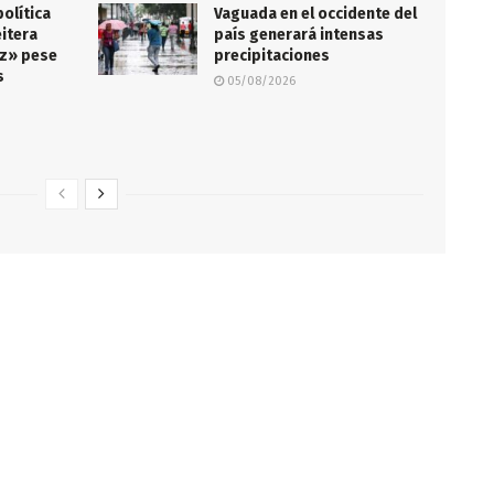
olítica
Vaguada en el occidente del
eitera
país generará intensas
iz» pese
precipitaciones
s
05/08/2026