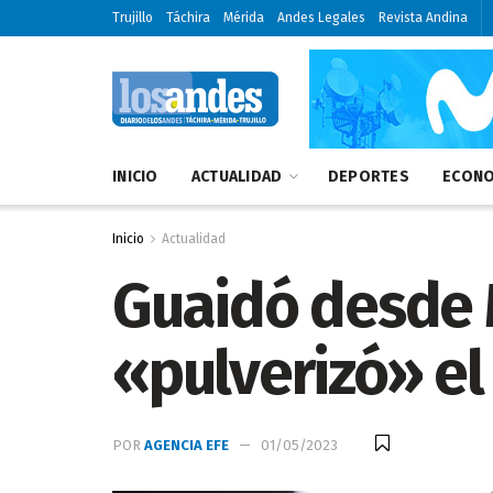
Trujillo
Táchira
Mérida
Andes Legales
Revista Andina
INICIO
ACTUALIDAD
DEPORTES
ECONO
Inicio
Actualidad
Guaidó desde 
«pulverizó» el
POR
AGENCIA EFE
01/05/2023