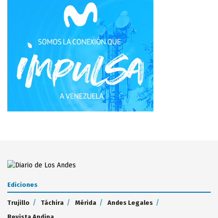
Ediciones
Trujillo
Táchira
Mérida
Andes Legales
Revista Andina