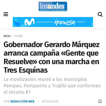
Inicio
Trujillo
Gobernador Gerardo Márquez
arranca campaña «Gente que
Resuelve» con una marcha en
Tres Esquinas
La movilización reunió a los municipios
Pampan, Pampanito y Trujillo que conforman
el circuito #1
POR
REDACCIÓN WEB
30/04/2025