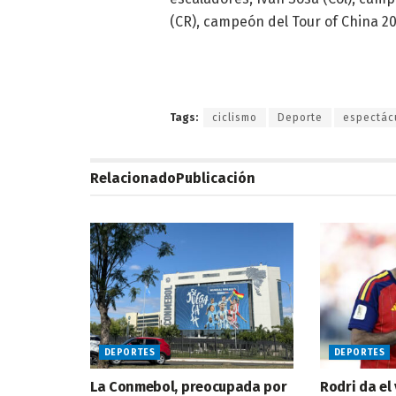
(CR), campeón del Tour of China 201
Tags:
ciclismo
Deporte
espectác
Relacionado
Publicación
DEPORTES
DEPORTES
La Conmebol, preocupada por
Rodri da el