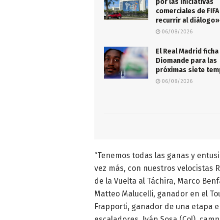
por las iniciativas
comerciales de FIFA
recurrir al diálogo»
06/08/2026
El Real Madrid ficha
Diomande para las
próximas siete te
06/08/2026
“Tenemos todas las ganas y entusi
vez más, con nuestros velocistas 
de la Vuelta al Táchira, Marco Benf
Matteo Malucelli, ganador en el Tou
Frapporti, ganador de una etapa en 
escaladores, Iván Sosa (Col), camp