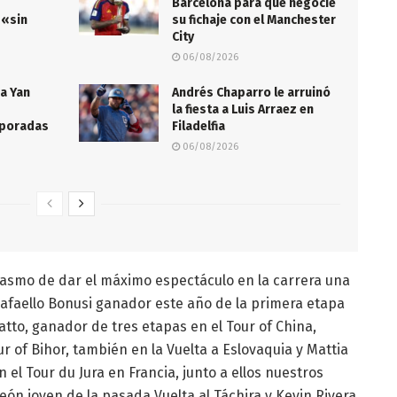
Barcelona para que negocie
 «sin
su fichaje con el Manchester
City
06/08/2026
 a Yan
Andrés Chaparro le arruinó
la fiesta a Luis Arraez en
mporadas
Filadelfia
06/08/2026
asmo de dar el máximo espectáculo en la carrera una
Rafaello Bonusi ganador este año de la primera etapa
atto, ganador de tres etapas en el Tour of China,
r of Bihor, también en la Vuelta a Eslovaquia y Mattia
el Tour du Jura en Francia, junto a ellos nuestros
eón joven de la pasada Vuelta al Táchira y Kevin Rivera