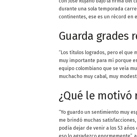
con José Rujano bajo la firma del 
durante una sola temporada carrera
continentes, ese es un récord en e
Guarda grades 
“Los títulos logrados, pero el que
muy importante para mí porque er
equipo colombiano que se veía muy
muchacho muy cabal, muy modesto
¿Qué le motivó r
“Yo guardo un sentimiento muy espec
me brindó muchas satisfacciones,
podía dejar de venir a los 53 años 
eso lo agradezco enormemente”, a