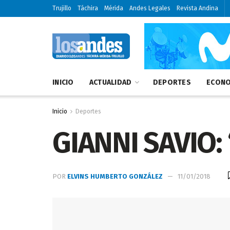
Trujillo
Táchira
Mérida
Andes Legales
Revista Andina
INICIO
ACTUALIDAD
DEPORTES
ECONO
Inicio
Deportes
GIANNI SAVIO:
POR
ELVINS HUMBERTO GONZÁLEZ
11/01/2018