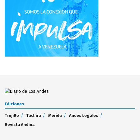
Ediciones
Trujillo
Táchira
Mérida
Andes Legales
Revista Andina