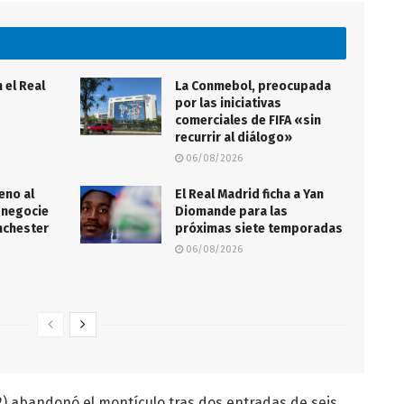
 el Real
La Conmebol, preocupada
por las iniciativas
comerciales de FIFA «sin
recurrir al diálogo»
06/08/2026
eno al
El Real Madrid ficha a Yan
 negocie
Diomande para las
anchester
próximas siete temporadas
06/08/2026
) abandonó el montículo tras dos entradas de seis