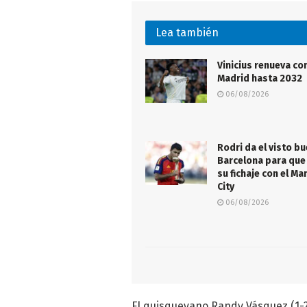
Lea también
Vinicius renueva con
Madrid hasta 2032
06/08/2026
Rodri da el visto bu
Barcelona para que
su fichaje con el M
City
06/08/2026
El quisqueyano Randy Vásquez (1-2