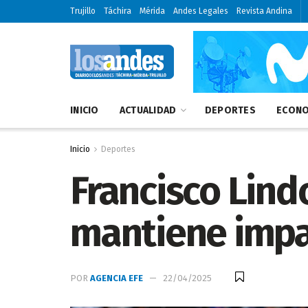
Trujillo
Táchira
Mérida
Andes Legales
Revista Andina
INICIO
ACTUALIDAD
DEPORTES
ECONO
Inicio
Deportes
Francisco Lind
mantiene impa
POR
AGENCIA EFE
22/04/2025